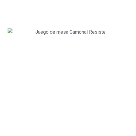
Puntos de venta
Avalon Burgos – C. de San Julián, 4
¿Quieres ser un punto de venta? Escríbenos
a info@brigada.es