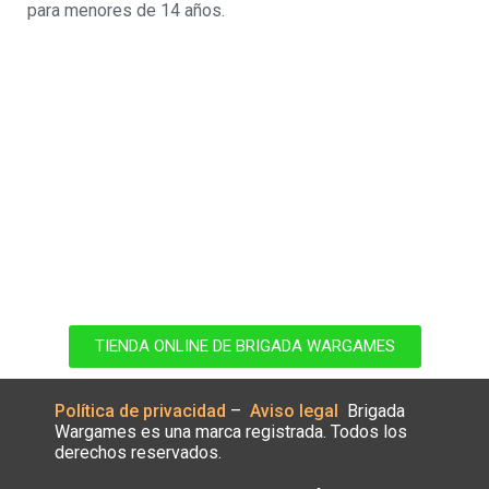
para menores de 14 años.
Visita nuestra tienda
Visita nuestra tienda online para hacerte con el juego o
sus complementos.
TIENDA ONLINE DE BRIGADA WARGAMES
Política de privacidad
–
Aviso legal
Brigada
Wargames es una marca registrada.
Todos los
derechos reservados.