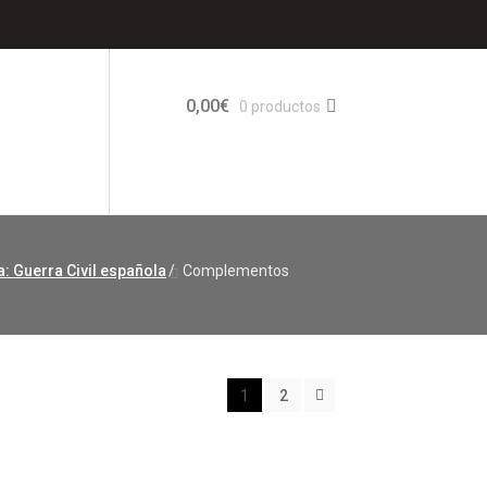
0,00
€
0 productos
: Guerra Civil española
/
Complementos
1
2